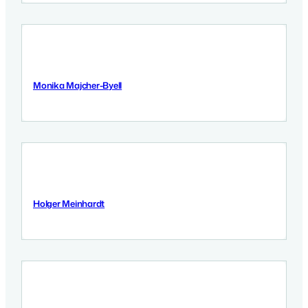
Monika Majcher-Byell
9 Września 2025
Holger Meinhardt
9 Września 2025