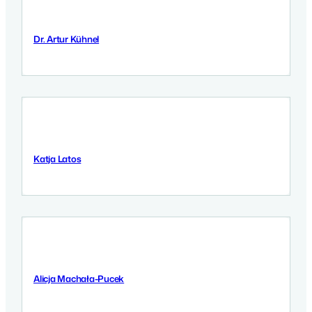
Dr. Artur Kühnel
9 Września 2025
Katja Latos
9 Września 2025
Alicja Machała-Pucek
9 Września 2025