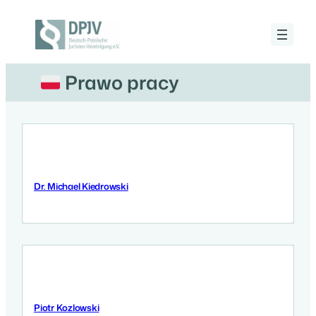
Przejdź
do
treści
Deutsch-
Polnische
Juristen-
Prawo pracy
Vereinigung
e.V.
Dr. Michael Kiedrowski
10 Września 2025
Piotr Kozlowski
10 Września 2025