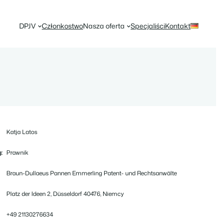
DPJV
Członkostwo
Nasza oferta
Specjaliści
Kontakt
Katja Latos
:
Prawnik
Braun-Dullaeus Pannen Emmerling Patent- und Rechtsanwälte
Platz der Ideen 2, Düsseldorf 40476, Niemcy
+49 21130276634