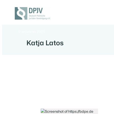
Przejdź
do
treści
Deutsch-
Polnische
Juristen-
9 września 2025
Vereinigung
e.V.
Katja Latos