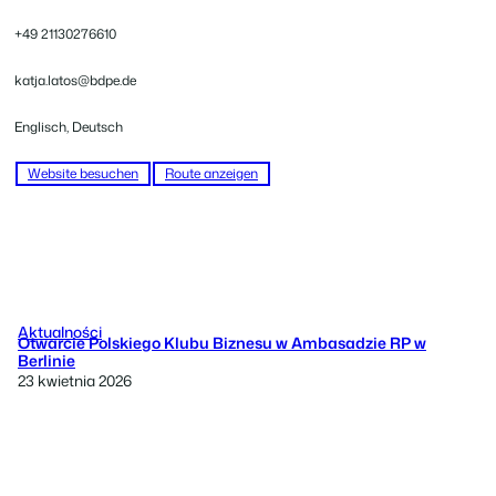
+49 21130276610
katja.latos@bdpe.de
Englisch, Deutsch
Website besuchen
Route anzeigen
Aktualności
Otwarcie Polskiego Klubu Biznesu w Ambasadzie RP w
Berlinie
23 kwietnia 2026