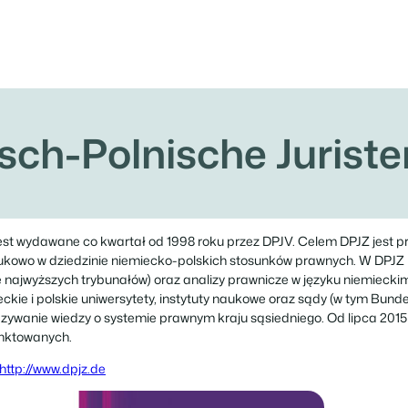
-Polnische Juristen
 jest wydawane co kwartał od 1998 roku przez DPJV. Celem DPJZ jest 
ukowo w dziedzinie niemiecko-polskich stosunków prawnych. W DPJZ 
 najwyższych trybunałów) oraz analizy prawnicze w języku niemieckim
kie i polskie uniwersytety, instytuty naukowe oraz sądy (w tym Bunde
azywanie wiedzy o systemie prawnym kraju sąsiedniego. Od lipca 2015 r
unktowanych.
http://www.dpjz.de