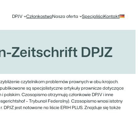
DPJV
Członkostwo
Nasza oferta
Specjaliści
Kontakt
-Zeitschrift DPJZ
przybliżenie czytelnikom problemów prawnych w obu krajach.
publikowane są specjalistyczne artykuły prawnicze dotyczące
 i polskim. Czasopismo otrzymują członkowie DPJV i inne
sgerichtshof – Trybunał Federalny). Czasopismo wnosi istotny
. DPJZ jest notowane na liście ERIH PLUS. Znajduje się także