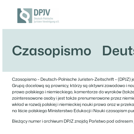
Przejdź
do
treści
Deutsch-
Polnische
Juristen-
Vereinigung
e.V.
Czasopismo Deutsch
Czasopismo – Deutsch-Polnische Juristen-Zeitschrift – (DPJZ)
Grupą docelową są prawnicy, którzy są aktywni zawodowo i na
prawa polskiego i niemieckiego, komentarze do wyroków (także
zainteresowane osoby i jest także prenumerowane przez niemiec
wkład w rozwój polskiej i niemieckiej nauki prawa oraz w przek
na liście polskiego Ministerstwa Edukacji i Nauki czasopism p
Bieżący numer i archiwum DPJZ znajdą Państwo pod adresem