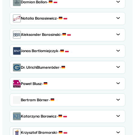
Damian Ballon
–
Natalia Banasiewicz
–
Aleksander Barasinski
–
Jonas Bartlomiejczyk
–
Dr. UlrichBlumenröder
–
Paweł Blusz
–
Bertram Börner
–
Katarzyna Borowicz
–
Krzysztof Bramorski
–