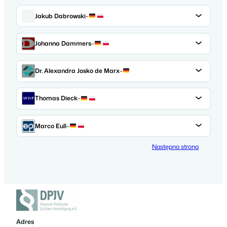
Jakub Dabrowski
–
Johanna Dammers
–
Dr. Alexandra Josko de Marx
–
Thomas Dieck
–
Marco Eull
–
Następna strona
Adres