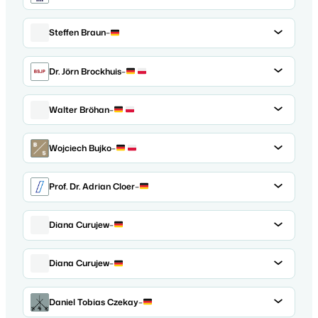
Steffen Braun
–
Dr. Jörn Brockhuis
–
Walter Bröhan
–
Wojciech Bujko
–
Prof. Dr. Adrian Cloer
–
Diana Curujew
–
Diana Curujew
–
Daniel Tobias Czekay
–