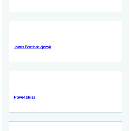
Jonas Bartlomiejczyk
12 September 2025
Paweł Blusz
12 September 2025