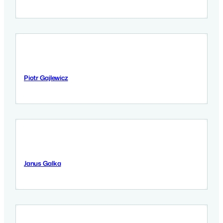
Piotr Gajlewicz
11 September 2025
Janus Galka
11 September 2025