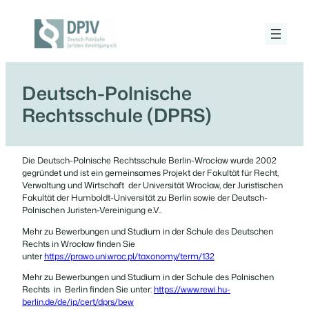
Zum
Inhalt
springen
Deutsch-
Polnische
Juristen-
Vereinigung
Deutsch-Polnische
e.V.
Rechtsschule (DPRS)
Die Deutsch-Polnische Rechtsschule Berlin-Wrocław wurde 2002
gegründet und ist ein gemeinsames Projekt der Fakultät für Recht,
Verwaltung und Wirtschaft der Universität Wrocław, der Juristischen
Fakultät der Humboldt-Universität zu Berlin sowie der Deutsch-
Polnischen Juristen-Vereinigung e.V..
Mehr zu Bewerbungen und Studium in der Schule des Deutschen
Rechts in Wrocław finden Sie
unter
https://prawo.uni.wroc.pl/taxonomy/term/132
Mehr zu Bewerbungen und Studium in der Schule des Polnischen
Rechts in Berlin finden Sie unter:
https://www.rewi.hu-
berlin.de/de/ip/cert/dprs/bew