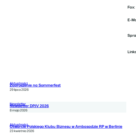
Fax:
E-Ma
Spra
Links
Aktualności
Zaproszenie na Sommerfest
29 lipca 2026
Newsletter
Newsletter DPJV 2026
8 maja 2026
Aktualności
Otwarcie Polskiego Klubu Biznesu w Ambasadzie RP w Berlinie
23 kwietnia 2026