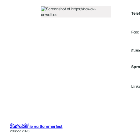
Telef
Fax:
E-Ma
Spra
Links
Aktualności
Zaproszenie na Sommerfest
29 lipca 2026