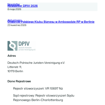
Newsletter
Newsletter DPJV 2026
8 maja 2026
Aktualności
Otwarcie Polskiego Klubu Biznesu w Ambasadzie RP w Berlinie
23 kwietnia 2026
Adres
Deutsch-Polnische Juristen-Vereinigung e.V.
Littenstr. 11,
10179 Berlin
Dane Rejestrowe
Rejestr stowarzyszeń: VR 10697 Nz
Sąd rejestrowy: Rejestr stowarzyszeń Sądu
Rejonowego Berlin-Charlottenburg