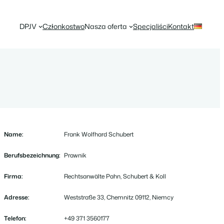
DPJV
Członkostwo
Nasza oferta
Specjaliści
Kontakt
Name:
Frank Wolfhard Schubert
Berufsbezeichnung:
Prawnik
Firma:
Rechtsanwälte Pahn, Schubert & Koll
Adresse:
Weststraße 33, Chemnitz 09112, Niemcy
Telefon:
+49 371 3560177