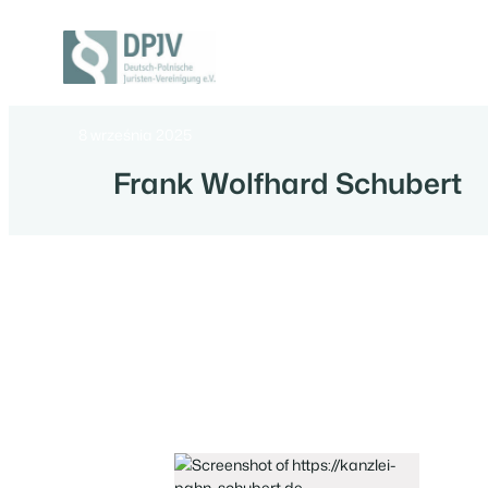
Przejdź
do
treści
Deutsch-
Polnische
Juristen-
8 września 2025
Vereinigung
e.V.
Frank Wolfhard Schubert