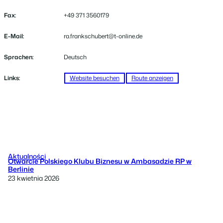
Fax:
+49 371 3560179
E-Mail:
ra.frankschubert@t-online.de
Sprachen:
Deutsch
Links:
Website besuchen
Route anzeigen
Aktualności
Otwarcie Polskiego Klubu Biznesu w Ambasadzie RP w
Berlinie
23 kwietnia 2026