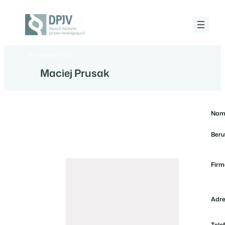
Przejdź
do
treści
Deutsch-
Polnische
Juristen-
9 września 2025
Vereinigung
e.V.
Maciej Prusak
Nam
Beru
Firm
Adre
Telef