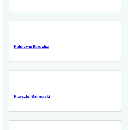
Katarzyna Borowicz
12 Września 2025
Krzysztof Bramorski
12 Września 2025