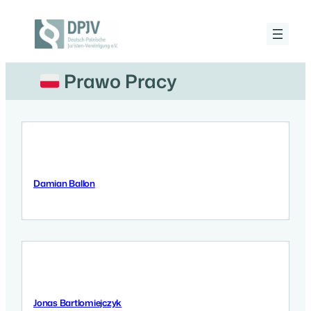
Przejdź
do
treści
Deutsch-
Polnische
Juristen-
Prawo Pracy
Vereinigung
e.V.
Damian Ballon
12 Września 2025
Jonas Bartlomiejczyk
12 Września 2025