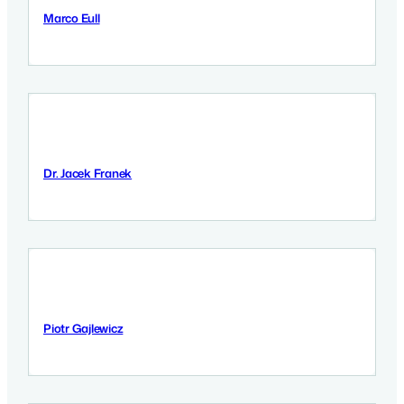
Marco Eull
12 Września 2025
Dr. Jacek Franek
12 Września 2025
Piotr Gajlewicz
11 Września 2025