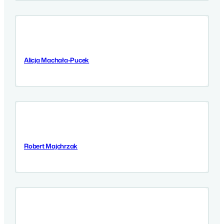
Alicja Machała-Pucek
9 Września 2025
Robert Majchrzak
9 Września 2025