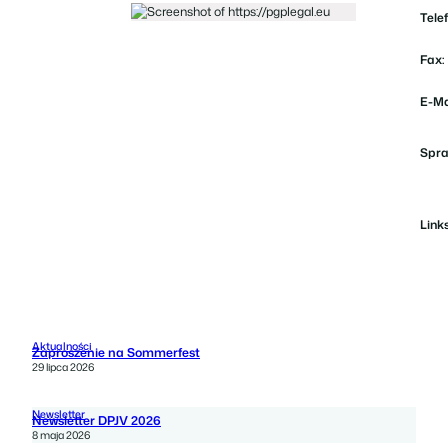
Telef
Fax:
E-Ma
Spra
Links
Aktualności
Zaproszenie na Sommerfest
29 lipca 2026
Newsletter
Newsletter DPJV 2026
8 maja 2026