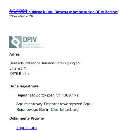
Aktualności
Otwarcie Polskiego Klubu Biznesu w Ambasadzie RP w Berlinie
23 kwietnia 2026
Adres
Deutsch-Polnische Juristen-Vereinigung e.V.
Littenstr. 11,
10179 Berlin
Dane Rejestrowe
Rejestr stowarzyszeń: VR 10697 Nz
Sąd rejestrowy: Rejestr stowarzyszeń Sądu
Rejonowego Berlin-Charlottenburg
Dokumenty Prawne
Impressum