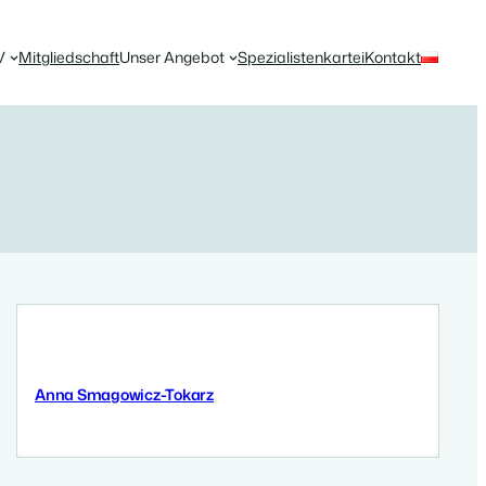
V
Mitgliedschaft
Unser Angebot
Spezialistenkartei
Kontakt
Anna Smagowicz-Tokarz
8 September 2025