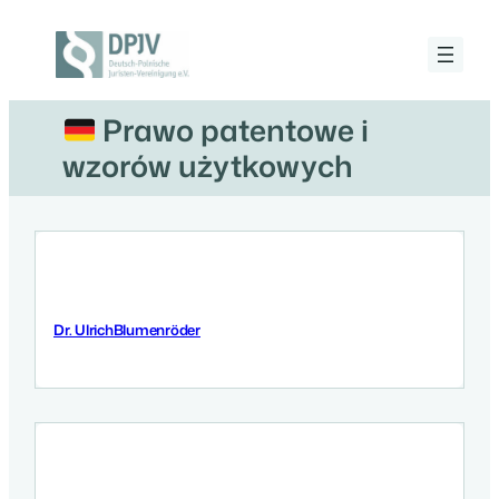
Przejdź
do
treści
Deutsch-
Polnische
Juristen-
Prawo patentowe i
Vereinigung
e.V.
wzorów użytkowych
Dr. UlrichBlumenröder
12 Września 2025