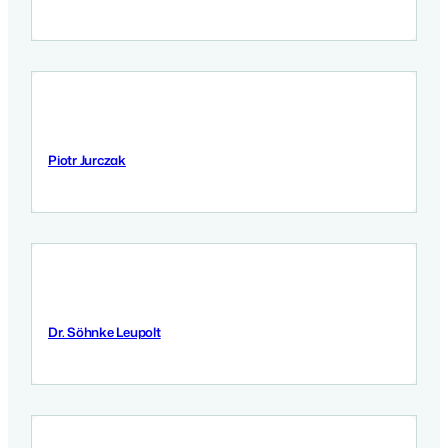
Piotr Jurczak
11 Września 2025
Dr. Söhnke Leupolt
9 Września 2025