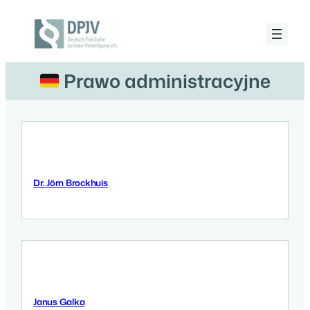
Przejdź
do
treści
Deutsch-
Polnische
Juristen-
Prawo administracyjne
Vereinigung
e.V.
Dr. Jörn Brockhuis
12 Września 2025
Janus Galka
11 Września 2025