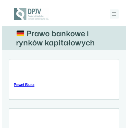
Przejdź
do
treści
Deutsch-
Polnische
Juristen-
Prawo bankowe i
Vereinigung
e.V.
rynków kapitałowych
Paweł Blusz
12 Września 2025