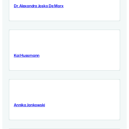
Dr. Alexandra Josko De Marx
12 Września 2025
Kai Hussmann
11 Września 2025
Annika Jankowski
11 Września 2025