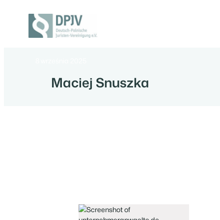
Przejdź
do
treści
Deutsch-
Polnische
Juristen-
8 września 2025
Vereinigung
e.V.
Maciej Snuszka