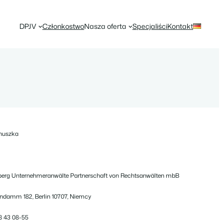
DPJV
Członkostwo
Nasza oferta
Specjaliści
Kontakt
nuszka
berg Unternehmeranwälte Partnerschaft von Rechtsanwälten mbB
endamm 182, Berlin 10707, Niemcy
8 43 08-55