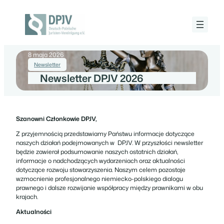
Przejdź
do
treści
Deutsch-
Polnische
Juristen-
8 maja 2026
Vereinigung
e.V.
Newsletter
Newsletter DPJV 2026
Szanowni Członkowie DPJV,
Z przyjemnością przedstawiamy Państwu informacje dotyczące
naszych działań podejmowanych w DPJV. W przyszłości newsletter
będzie zawierał podsumowanie naszych ostatnich działań,
informacje o nadchodzących wydarzeniach oraz aktualności
dotyczące rozwoju stowarzyszenia. Naszym celem pozostaje
wzmocnienie profesjonalnego niemiecko-polskiego dialogu
prawnego i dalsze rozwijanie współpracy między prawnikami w obu
krajach.
Aktualności