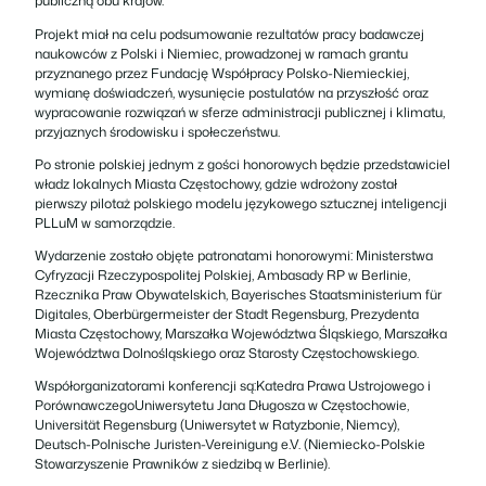
publiczną obu krajów.
Projekt miał na celu podsumowanie rezultatów pracy badawczej
naukowców z Polski i Niemiec, prowadzonej w ramach grantu
przyznanego przez Fundację Współpracy Polsko-Niemieckiej,
wymianę doświadczeń, wysunięcie postulatów na przyszłość oraz
wypracowanie rozwiązań w sferze administracji publicznej i klimatu,
przyjaznych środowisku i społeczeństwu.
Po stronie polskiej jednym z gości honorowych będzie przedstawiciel
władz lokalnych Miasta Częstochowy, gdzie wdrożony został
pierwszy pilotaż polskiego modelu językowego sztucznej inteligencji
PLLuM w samorządzie.
Wydarzenie zostało objęte patronatami honorowymi: Ministerstwa
Cyfryzacji Rzeczypospolitej Polskiej, Ambasady RP w Berlinie,
Rzecznika Praw Obywatelskich, Bayerisches Staatsministerium für
Digitales, Oberbürgermeister der Stadt Regensburg, Prezydenta
Miasta Częstochowy, Marszałka Województwa Śląskiego, Marszałka
Województwa Dolnośląskiego oraz Starosty Częstochowskiego.
Współorganizatorami konferencji są:Katedra Prawa Ustrojowego i
PorównawczegoUniwersytetu Jana Długosza w Częstochowie,
Universität Regensburg (Uniwersytet w Ratyzbonie, Niemcy),
Deutsch-Polnische Juristen-Vereinigung e.V. (Niemiecko-Polskie
Stowarzyszenie Prawników z siedzibą w Berlinie).