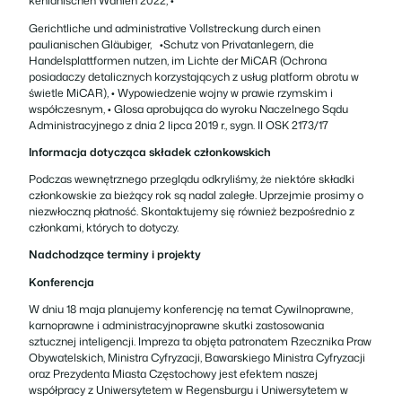
kenianischen Wahlen 2022, •
Gerichtliche und administrative Vollstreckung durch einen
paulianischen Gläubiger, •Schutz von Privatanlegern, die
Handelsplattformen nutzen, im Lichte der MiCAR (Ochrona
posiadaczy detalicznych korzystających z usług platform obrotu w
świetle MiCAR), • Wypowiedzenie wojny w prawie rzymskim i
współczesnym, • Glosa aprobująca do wyroku Naczelnego Sądu
Administracyjnego z dnia 2 lipca 2019 r., sygn. II OSK 2173/17
Informacja dotycząca składek członkowskich
Podczas wewnętrznego przeglądu odkryliśmy, że niektóre składki
członkowskie za bieżący rok są nadal zaległe. Uprzejmie prosimy o
niezwłoczną płatność. Skontaktujemy się również bezpośrednio z
członkami, których to dotyczy.
Nadchodzące terminy i projekty
Konferencja
W dniu 18 maja planujemy konferencję na temat Cywilnoprawne,
karnoprawne i administracyjnoprawne skutki zastosowania
sztucznej inteligencji. Impreza ta objęta patronatem Rzecznika Praw
Obywatelskich, Ministra Cyfryzacji, Bawarskiego Ministra Cyfryzacji
oraz Prezydenta Miasta Częstochowy jest efektem naszej
współpracy z Uniwersytetem w Regensburgu i Uniwersytetem w