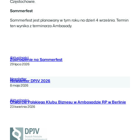
Częstochowie.
Sommerfest
Sommerfest jest planowany w tym roku na dzień 4 września. Termin
ten wynika z terminarza Ambasady.
Aktualności
Zaproszenie na Sommerfest
29 lipca 2026
Newsletter
Newsletter DPJV 2026
8 maja 2026
Aktualności
Otwarcie Polskiego Klubu Biznesu w Ambasadzie RP w Berlinie
23 kwietnia 2026