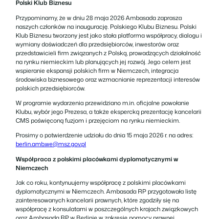
Polski Klub Biznesu
Przypominamy, że w dniu 28 maja 2026 Ambasada zaprasza
naszych członków na inaugurację. Polskiego Klubu Biznesu. Polski
Klub Biznesu tworzony jest jako stała platforma współpracy, dialogu i
wymiany doświadczeń dla przedsiębiorców, inwestorów oraz
przedstawicieli firm związanych z Polską, prowadzących działalność
na rynku niemieckim lub planujących jej rozwój. Jego celem jest
wspieranie ekspansji polskich firm w Niemczech, integracja
środowiska biznesowego oraz wzmacnianie reprezentacji interesów
polskich przedsiębiorców.
W programie wydarzenia przewidziano m.in. oficjalne powołanie
Klubu, wybór jego Prezesa, a także ekspercką prezentację kancelarii
CMS poświęconą fuzjom i przejęciom na rynku niemieckim.
Prosimy o potwierdzenie udziału do dnia 15 maja 2026 r. na adres:
berlin.amb.we@msz.gov.pl
Współpraca z polskimi placówkami dyplomatycznymi w
Niemczech
Jak co roku, kontynuujemy współpracę z polskimi placówkami
dyplomatycznymi w Niemczech. Ambasada RP przygotowała listę
zainteresowanych kancelarii prawnych, które zgodziły się na
współpracę z konsulatami w poszczególnych krajach związkowych
oraz Ambasadą RP w Berlinie w zakresie pomocy prawnej.