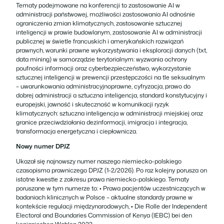
Tematy podejmowane na konferencji to zastosowanie AI w
administracji państwowej, możliwości zastosowania AI odnośnie
ograniczenia zmian klimatycznych, zastosowanie sztucznej
inteligencji w prawie budowlanym, zastosowanie AI w administracji
publicznej w świetle francuskich i amerykańskich rozwiązań
prawnych, warunki prawne wykorzystywania i eksploracji danych (txt,
data mining) w samorządzie terytorialnym: wyzwania ochrony
poufności informacji oraz cyberbezpieczeństwo, wykorzystanie
sztucznej inteligencji w prewencji przestępczości na tle seksualnym
– uwarunkowania administracyjnoprawne, cyfryzacja, prawo do
dobrej administracji a sztuczna inteligencja, standard konstytucyjny i
europejski, jawność i skuteczność w komunikacji ryzyk
klimatycznych: sztuczna inteligencja w administracji miejskiej oraz
granice przeciwdziałania dezinformacji
,
imigracja i integracja,
transformacja energetyczna i ciepłownicza.
Nowy numer DPJZ
Ukazał się najnowszy numer naszego niemiecko-polskiego
czasopisma prawniczego DPJZ (1-2/2026). Po raz kolejny porusza on
istotne kwestie z zakresu prawa niemiecko-polskiego. Tematy
poruszane w tym numerze to: • Prawa pacjentów uczestniczących w
badaniach klinicznych w Polsce – aktualne standardy prawne w
kontekście regulacji międzynarodowych, • Die Rolle der Independent
Electoral and Boundaries Commission of Kenya (IEBC) bei den