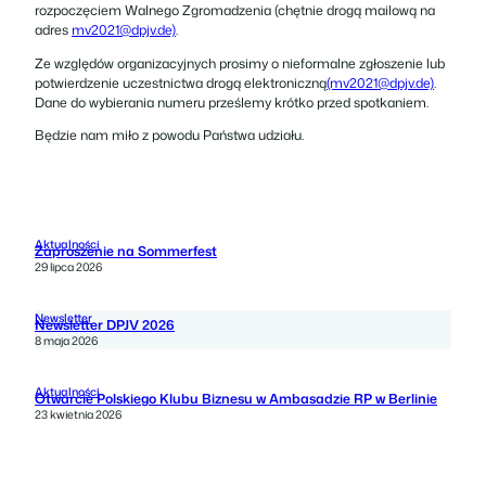
rozpoczęciem Walnego Zgromadzenia (chętnie drogą mailową na
adres
mv2021@dpjv.de)
.
Ze względów organizacyjnych prosimy o nieformalne zgłoszenie lub
potwierdzenie uczestnictwa drogą elektroniczną
(mv2021@dpjv.de)
.
Dane do wybierania numeru prześlemy krótko przed spotkaniem.
Będzie nam miło z powodu Państwa udziału.
Aktualności
Zaproszenie na Sommerfest
29 lipca 2026
Newsletter
Newsletter DPJV 2026
8 maja 2026
Aktualności
Otwarcie Polskiego Klubu Biznesu w Ambasadzie RP w Berlinie
23 kwietnia 2026