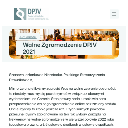
Przejdź
do
treści
Deutsch-
Polnische
Juristen-
14 listopada 2021
Vereinigung
e.V.
Aktualności
Walne Zgromadzenie DPJV
2021
Szanowni członkowie Niemiecko-Polskiego Stowarzyszenia
Prawników e.V,
Mimo, że chcielibyśmy zaprosić Was na walne zebranie obecności,
to niestety musimy się powstrzymać w związku z obecnymi
wydarzeniami na Coronie. Stan prawny nadal umożliwia nam
przeprowadzenie walnego zgromadzenia online bez zmiany statutu.
Chcielibyśmy to zrobić jeszcze raz. Z tych samych powodów
przesunęlibyśmy zaplanowane na ten rok wybory Zarządu na
frekwencyjne walne zgromadzenie w pierwszej połowie 2022 roku
(podstawa prawna: art. 5 ustawy o środkach w ustawie o spółkach,