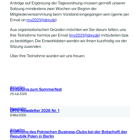
Anträge auf Ergänzung der Tagesordnung müssen gemäß unserer
Satzung mindestens zwei Wochen vor Beginn der
Mitgliederversammlung beim Vorstand eingegangen sein (gerne per
Email an
mv2021@dpjv.de
).
Aus organisatorischen Gründen möchten wir Sie darum bitten, uns
Ihre Teilnahme formlos per Email (
mv2021@dpjv.de
) mitzuteilen bzw.
zu bestätigen. Die Einwahldaten werden wir Ihnen kurzfristig vor der
Sitzung zusenden.
Über Ihre Teilnahme würden wir uns freuen.
Aktuelles
Einladung zum Sommerfest
29 Juli 2026
Newsletter
DPJV-Newsletter 2026 Nr. 1
8 Mai 2026
Aktuelles
Eröffnung des Polnischen Business-Clubs bei der Botschaft der
Republik Polen in Berlin