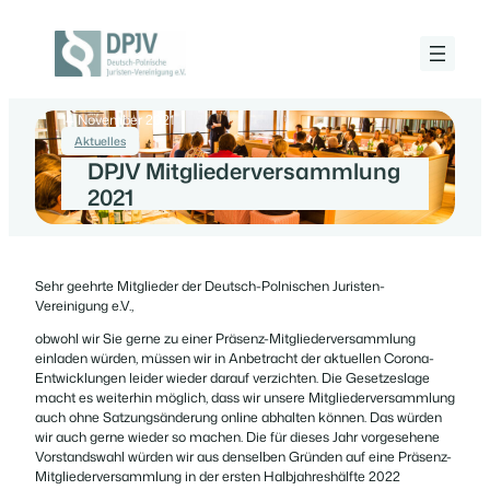
Zum
Inhalt
springen
Deutsch-
Polnische
Juristen-
14 November 2021
Vereinigung
e.V.
Aktuelles
DPJV Mitgliederversammlung
2021
Sehr geehrte Mitglieder der Deutsch-Polnischen Juristen-
Vereinigung e.V.,
obwohl wir Sie gerne zu einer Präsenz-Mitgliederversammlung
einladen würden, müssen wir in Anbetracht der aktuellen Corona-
Entwicklungen leider wieder darauf verzichten. Die Gesetzeslage
macht es weiterhin möglich, dass wir unsere Mitgliederversammlung
auch ohne Satzungsänderung online abhalten können. Das würden
wir auch gerne wieder so machen. Die für dieses Jahr vorgesehene
Vorstandswahl würden wir aus denselben Gründen auf eine Präsenz-
Mitgliederversammlung in der ersten Halbjahreshälfte 2022