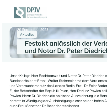
Zum
Inhalt
springen
Deutsch-
Polnische
Juristen-
29 September 2023
Vereinigung
Aktuelles
e.V.
Festakt anlässlich der Ve
und Notar Dr. Peter Diedri
Unser Kollege Herr Rechtsanwalt und Notar Dr. Peter Diedric
Bundespräsident Frank-Walter Steinmeier mit dem Verdienstord
und Verbraucherschutz des Landes Berlin, Frau Dr. Felor Baden
E., der Botschafter der Republik Polen, Herr Dariusz Pawłoś, te
Pawłoś, Herrn Dr. Diedrich die polnische Auszeichnung, die 
richtete in Würdigung der Aushändigung dieser beiden hohen A
auch Frau Senatorin Dr. Badenberg teilnahm.