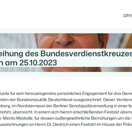
DPJ
rleihung des Bundesverdienstkreuze
ch am 25.10.2023
h wurde für sein herausragendes persönliches Engagement für das Ge
en der Bundesrepublik Deutschland ausgezeichnet. Dieser Verdienst
berg, im Nordsternsaal der Berliner Senatsjustizverwaltung in einer 
ilnahm, überreicht. In einem sich hieran anschließenden Festakt überre
Bene-Merito Medaille, für dessen außergewöhnliche Bemühungen um di
uszeichnungen an Herrn Dr. Diedrich einen Festakt im Hause der Po