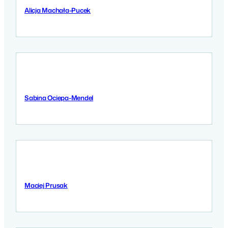
Alicja Machała-Pucek
9 September 2025
Sabina Ociepa-Mendel
9 September 2025
Maciej Prusak
9 September 2025