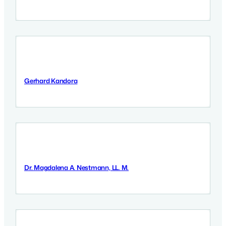
Gerhard Kandora
11 September 2025
Dr. Magdalena A. Nestmann, LL. M.
9 September 2025