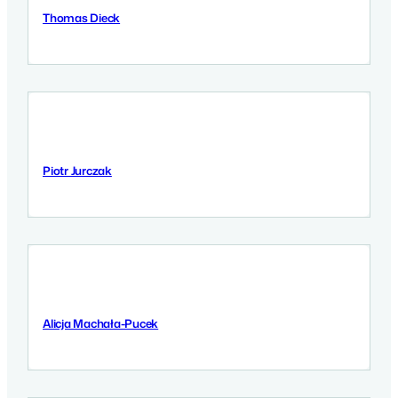
Thomas Dieck
12 September 2025
Piotr Jurczak
11 September 2025
Alicja Machała-Pucek
9 September 2025