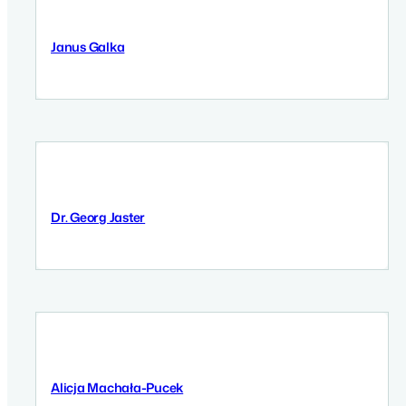
Janus Galka
11 September 2025
Dr. Georg Jaster
11 September 2025
Alicja Machała-Pucek
9 September 2025