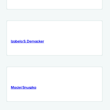
Izabela S. Demacker
9 September 2025
Maciej Snuszka
8 September 2025