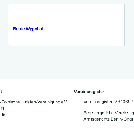
Beate Wypchol
3 September 2025
t
Vereinsregister
Vereinsregister: VR 10697
Polnische Juristen-Vereinigung e.V.
 11
Registergericht: Vereinsre
rlin
Amtsgerichts Berlin-Char