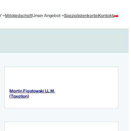
V
Mitgliedschaft
Unser Angebot
Spezialistenkartei
Kontakt
Martin Figatowski LL.M.
12 September 2025
(Taxation)