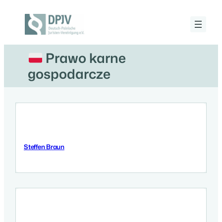
Przejdź
do
treści
Deutsch-
Polnische
Juristen-
Prawo karne
Vereinigung
e.V.
gospodarcze
Steffen Braun
12 Września 2025