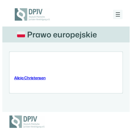
Przejdź
do
treści
Deutsch-
Polnische
Juristen-
Prawo europejskie
Vereinigung
e.V.
Alicja Christensen
20 Stycznia 2026