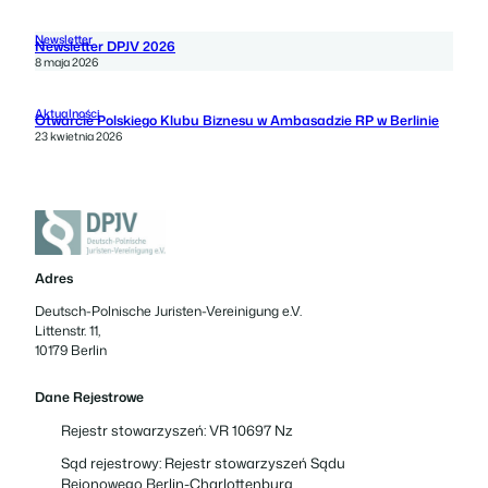
Newsletter
Newsletter DPJV 2026
8 maja 2026
Aktualności
Otwarcie Polskiego Klubu Biznesu w Ambasadzie RP w Berlinie
23 kwietnia 2026
Adres
Deutsch-Polnische Juristen-Vereinigung e.V.
Littenstr. 11,
10179 Berlin
Dane Rejestrowe
Rejestr stowarzyszeń: VR 10697 Nz
Sąd rejestrowy: Rejestr stowarzyszeń Sądu
Rejonowego Berlin-Charlottenburg