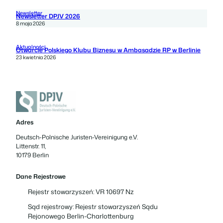
Newsletter
Newsletter DPJV 2026
8 maja 2026
Aktualności
Otwarcie Polskiego Klubu Biznesu w Ambasadzie RP w Berlinie
23 kwietnia 2026
Adres
Deutsch-Polnische Juristen-Vereinigung e.V.
Littenstr. 11,
10179 Berlin
Dane Rejestrowe
Rejestr stowarzyszeń: VR 10697 Nz
Sąd rejestrowy: Rejestr stowarzyszeń Sądu
Rejonowego Berlin-Charlottenburg