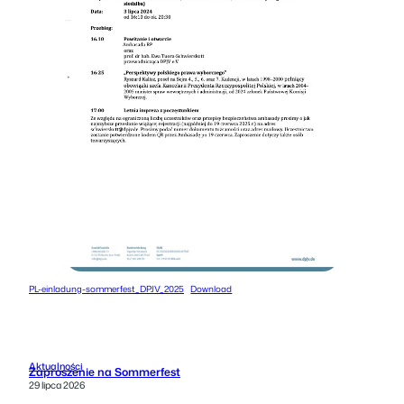
PL-einladung-sommerfest_DPJV_2025
Download
Aktualności
Zaproszenie na Sommerfest
29 lipca 2026