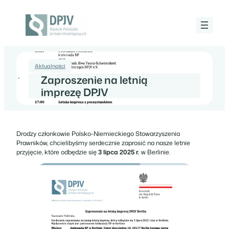
Przejdź
do
treści
Deutsch-
Polnische
Juristen-
22 maja 2025
Vereinigung
e.V.
Aktualności
Zaproszenie na letnią
imprezę DPJV
Drodzy członkowie Polsko-Niemieckiego Stowarzyszenia
Prawników, chcielibyśmy serdecznie zaprosić na nasze letnie
przyjęcie, które odbędzie się
3 lipca 2025 r.
w Berlinie.