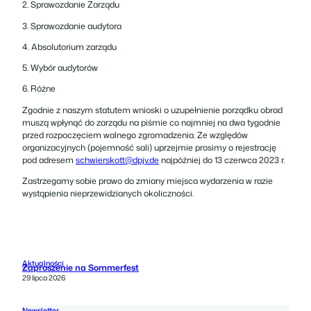
2. Sprawozdanie Zarządu
3. Sprawozdanie audytora
4. Absolutorium zarządu
5. Wybór audytorów
6. Różne
Zgodnie z naszym statutem wnioski o uzupełnienie porządku obrad
muszą wpłynąć do zarządu na piśmie co najmniej na dwa tygodnie
przed rozpoczęciem walnego zgromadzenia. Ze względów
organizacyjnych (pojemność sali) uprzejmie prosimy o rejestrację
pod adresem
schwierskott@dpjv.de
najpóźniej do 13 czerwca 2023 r.
Zastrzegamy sobie prawo do zmiany miejsca wydarzenia w razie
wystąpienia nieprzewidzianych okoliczności.
Aktualności
Zaproszenie na Sommerfest
29 lipca 2026
Newsletter