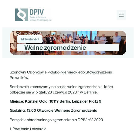
Przejdź
do
treści
Deutsch-
Polnische
Juristen-
24 maja 2023
Vereinigung
e.V.
Aktualności
Walne zgromadzenie
Szanowni Członkowie Polsko-Niemieckiego Stowarzyszenia
Prawników,
Serdecznie zapraszamy na nasze walne zgromadzenie, które
odbędzie się w piątek, 23 czerwca 2023 r. w Berlinie.
Miejsce: Kanzlei Gold, 10117 Berlin, Leipziger Platz 9
Godzina: 13:00 Otwarcie Walnego Zgromadzenia
Porządek obrad walnego zgromadzenia DPJV e.V. 2023
1. Powitanie i otwarcie