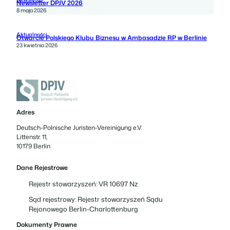
Newsletter DPJV 2026
8 maja 2026
Aktualności
Otwarcie Polskiego Klubu Biznesu w Ambasadzie RP w Berlinie
23 kwietnia 2026
Adres
Deutsch-Polnische Juristen-Vereinigung e.V.
Littenstr. 11,
10179 Berlin
Dane Rejestrowe
Rejestr stowarzyszeń: VR 10697 Nz
Sąd rejestrowy: Rejestr stowarzyszeń Sądu
Rejonowego Berlin-Charlottenburg
Dokumenty Prawne