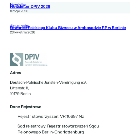
Newsletter
Newsletter DPJV 2026
8 maja 2026
Aktualności
Otwarcie Polskiego Klubu Biznesu w Ambasadzie RP w Berlinie
23 kwietnia 2026
Adres
Deutsch-Polnische Juristen-Vereinigung e.V.
Littenstr. 11,
10179 Berlin
Dane Rejestrowe
Rejestr stowarzyszeń: VR 10697 Nz
Sąd rejestrowy: Rejestr stowarzyszeń Sądu
Rejonowego Berlin-Charlottenburg