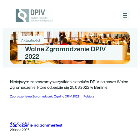
Przejdź
do
treści
Deutsch-
Polnische
Juristen-
28 maja 2022
Vereinigung
e.V.
Aktualności
Walne Zgromadzenie DPJV
2022
Niniejszym zapraszamy wszystkich członków DPJV na nasze Walne
Zgromadzenie, które odbędzie się 25.06.2022 w Berlinie.
Zaproszenie na Zgromadzenie Ogólne DPJV 2022 r.
Pobierz
Aktualności
Zaproszenie na Sommerfest
29 lipca 2026