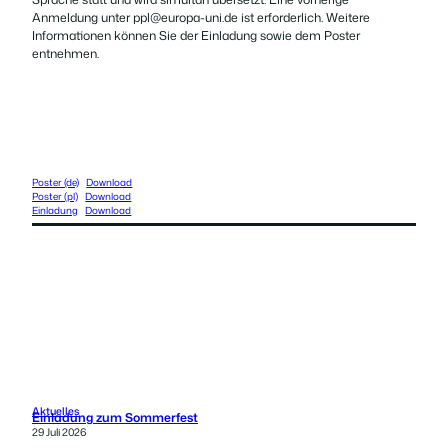
Anmeldung unter ppl@europa-uni.de ist erforderlich. Weitere
Informationen können Sie der Einladung sowie dem Poster
entnehmen.
Poster (de)
Download
Poster (pl)
Download
Einladung
Download
Aktuelles
Einladung zum Sommerfest
29 Juli 2026