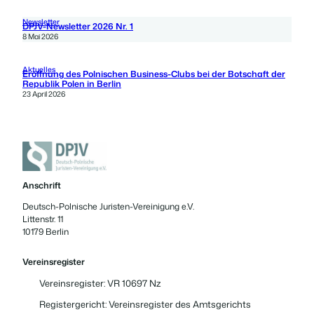
Newsletter
DPJV-Newsletter 2026 Nr. 1
8 Mai 2026
Aktuelles
Eröffnung des Polnischen Business-Clubs bei der Botschaft der
Republik Polen in Berlin
23 April 2026
Anschrift
Deutsch-Polnische Juristen-Vereinigung e.V.
Littenstr. 11
10179 Berlin
Vereinsregister
Vereinsregister: VR 10697 Nz
Registergericht: Vereinsregister des Amtsgerichts