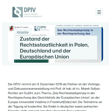
Zum
Inhalt
springen
Deutsch-
Polnische
Juristen-
28 November 2019
Vereinigung
e.V.
Aktuelles
Zustand der
Rechtsstaatlichkeit in Polen,
Deutschland und der
Europäischen Union
Die DPJV nimmt am 9. Dezember 2019 als Partner an der Vortrags-
und Diskussionsveranstaltung mit Prof. dr hab. dr h.c. Marek Safjan,
Richter am EuGH, zum Thema „Das Rechtsstaatsprinzip in der
Rechtsprechung des Gerichtshofs der Europäischen Union“, an der
Europa-Universität Viadrina in Frankfurt(Oder) teil. Die Teilnahme an
der Tagung ist kostenfrei. Sie findet in deutscher sowie polnischer
Sprache statt und wird simultan übersetzt. Eine vorherige