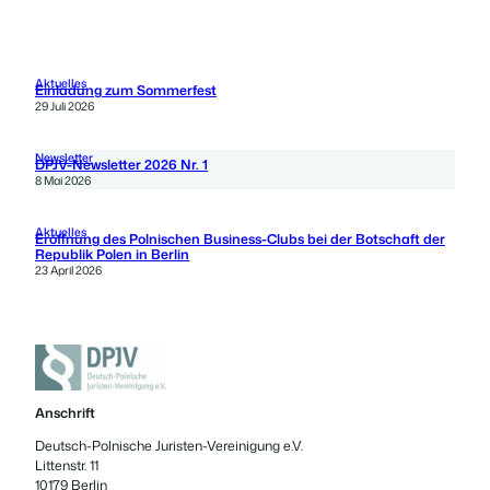
Aktuelles
Einladung zum Sommerfest
29 Juli 2026
Newsletter
DPJV-Newsletter 2026 Nr. 1
8 Mai 2026
Aktuelles
Eröffnung des Polnischen Business-Clubs bei der Botschaft der
Republik Polen in Berlin
23 April 2026
Anschrift
Deutsch-Polnische Juristen-Vereinigung e.V.
Littenstr. 11
10179 Berlin