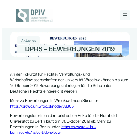
Zum
Inhalt
springen
Deutsch-
Polnische
Juristen-
9 Oktober 2019
Vereinigung
e.V.
Aktuelles
DPRS – BEWERBUNGEN 2019
An der Fakultät für Rechts-, Verwaltungs- und
Wirtschaftswissenschaften der Universität Wrocław können bis zum
15. Oktober 2019 Bewerbungsunterlagen für die Schule des
Deutschen Rechts eingereicht werden.
Mehr zu Bewerbungen in Wrocław finden Sie unter:
https://prawo.uni.wroc.pl/node/38305
Bewerbungstermin an der Juristischen Fakultät der Humboldt-
Universität zu Berlin läuft am 31. Oktober 2019 ab. Mehr zu
Bewerbungen in Berlin unter:
https://www.rewi.hu-
berlin.de/de/ip/cert/dprs/bew